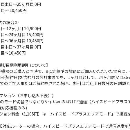
月目末日～25ヶ月目 0円
目～ 10,450円
約の場合≫
～12ヶ月目 20,900円
目～24ヶ月目 15,400円
目～36ヶ月目 10,450円
月目末日～37ヶ月目 0円
目～10,450円
割/長期利用割引について】
X2+機器のご購入と同時で、BIC定額ギガ放題にご加入いただいた場合に
日(契約日)を含む月の翌月末までを、1ヶ月目として、24ヶ月間又は3
でのご加入またはご解約をされた場合、割引はご利用日数分の日割額と
オプション（お申し込み不要）】
のモード切替でつながりやすいauの4G LTE通信（ハイスピードプラ
(対応機種のみ)
プション料金（1,105円）は「ハイスピードプラスエリアモード」で接
G LTE対応ルーターの場合、ハイスピードプラスエリアモードで通信速度制