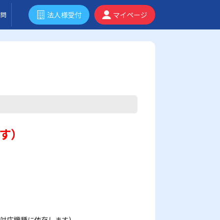
法人様受付
マイページ
質問
す）
す(対応機種に依存します)。