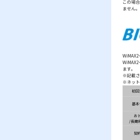
この場合
ません。
WiMA
WiMA
ます。
※記載さ
※ネット
初回
基本
お
/長期
契