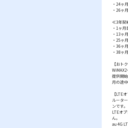
・24ヶ
・26ヶ月
≪3年契
・1ヶ月目
・13ヶ月
・25ヶ月
・36ヶ
・38ヶ月
【おトク
WiMA
提供開始
月の途中
【LTE
ルーター
ンです。
LTEオ
ん。
au 4