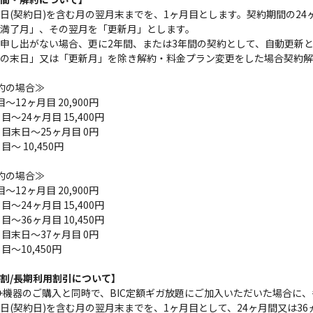
日(契約日)を含む月の翌月末までを、1ヶ月目とします。契約期間の24ヶ
満了月」、その翌月を「更新月」とします。
申し出がない場合、更に2年間、または3年間の契約として、自動更新
の末日」又は「更新月」を除き解約・料金プラン変更をした場合契約解
約の場合≫
～12ヶ月目 20,900円
目～24ヶ月目 15,400円
月目末日～25ヶ月目 0円
目～ 10,450円
約の場合≫
～12ヶ月目 20,900円
目～24ヶ月目 15,400円
目～36ヶ月目 10,450円
月目末日～37ヶ月目 0円
目～10,450円
割/長期利用割引について】
X2+機器のご購入と同時で、BIC定額ギガ放題にご加入いただいた場合に
日(契約日)を含む月の翌月末までを、1ヶ月目として、24ヶ月間又は3