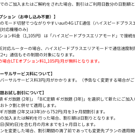
でのご加入またはご解約をされた場合、割引はご利用日数分の日割額と
オプション（お申し込み不要）】
のモード切替でつながりやすいauの4G LTE通信（ハイスピードプラ
(対応機種のみ)
プション料金（1,105円）は「ハイスピードプラスエリアモード」で接
G LTE対応ルーターの場合、ハイスピードプラスエリアモードで通信速度制
AX2+」通信もその制限の対象になります。
の場合LTEオプション料1,105円/月が無料となります。
ーサルサービス料について】
バーサルサービス料3円/月がかかります。（予告なく変更する場合がご
題お試し割引について】
定額 ギガ放題 (2年)」「BIC定額 ギガ放題 (3年)」を選択して新たに
おトク割と併せて適用します。
 ギガ放題 (2年又は3年)から752円/月を3ヶ月間割引ます。
の加入または解約を行った場合、割引額は日割りとなります。
日(契約日)を含む月の月末までを1ヶ月目とします。
ンを変更した場合、割引期間の満了前であっても変更先プランの適用開