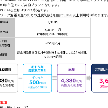
は3年単位でのご契約プランとなります。
れている金額はすべて税込です。
ワーク混雑回避のための速度制限(3日間で10GB以上利用時)があります
登録料
3,300円
5,368円／月
使用料
(2年契約又は、3年契約)
トク割
-550円／月
利用割引
課金開始日を含む月の翌月を1ヵ月目とした24ヵ月間、
約期間
又は36ヵ月間
事項
間・解約について】