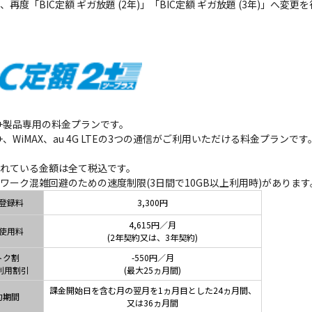
、再度「BIC定額 ギガ放題 (2年)」「BIC定額 ギガ放題 (3年)」へ
X2+製品専用の料金プランです。
X2+、WiMAX、au 4G LTEの3つの通信がご利用いただける料金プラ
れている金額は全て税込です。
ワーク混雑回避のための速度制限(3日間で10GB以上利用時)があります
登録料
3,300円
4,615円／月
使用料
(2年契約又は、3年契約)
トク割
-550円／月
利用割引
(最大25ヵ月間)
課金開始日を含む月の翌月を1ヵ月目とした24ヵ月間、
約期間
又は36ヵ月間