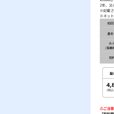
2年、又
※記載さ
※ネット
初回
基本
お
/長期
契
⚠ご注意
【契約期