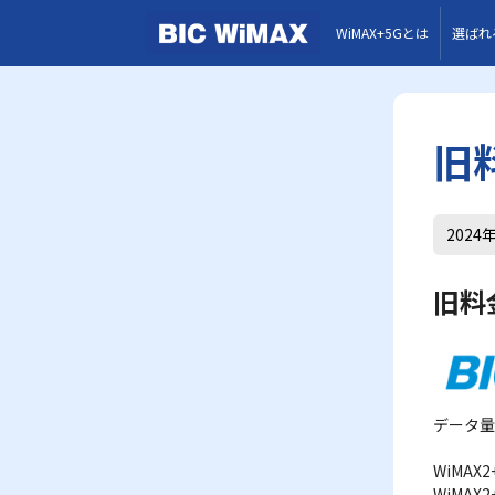
WiMAX+5Gとは
選ばれ
旧
2024年
旧料
データ量
WiMA
WiMA