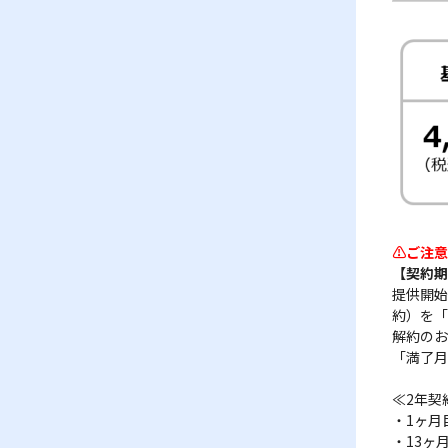
⚠ご注意
【契約期
提供開始
約）を「
解約のお
「満了月
≪2年契
・1ヶ月目
・13ヶ月