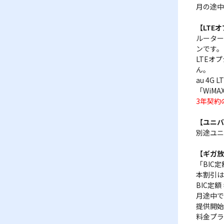
月の途中
【LTE
ルーター
ンです。
LTEオ
ん。
au 4
「WiM
3年契約
【ユニバ
別途ユニ
【ギガ放
「BIC
本割引は
BIC定額
月途中で
提供開始
料金プラ