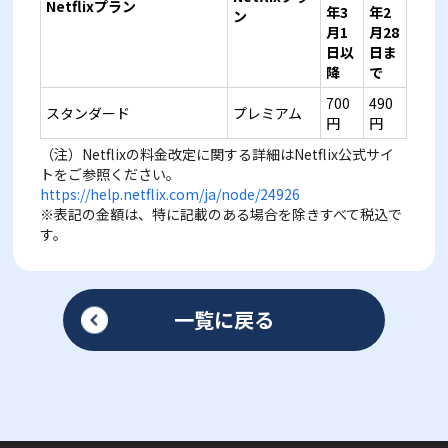
Netflix
プラン
年
3
年
2
ン
月
1
月
28
日以
日ま
降
で
700
490
スタンダード
プレミアム
円
円
（注）Netflixの料金改定に関する詳細はNetflix公式サイ
トをご参照ください。
https://help.netflix.com/ja/node/24926
※表記の金額は、特に記載のある場合を除きすべて税込で
す。
一覧に戻る