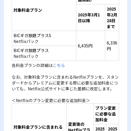
2025
対象料金プラン
2025
年
3
月
1
年
2
月
日以降
28
日
まで
BICギガ放題プラスS
Netflixパック
6,336
6,435円
円
BICギガ放題プラス
Netflixパック
各料金プランの詳細は
こちら
なお、対象料金プランに含まれるNetflixプランを、スタン
ダードからプレミアムに変更する際に必要な追加料金につ
いても、Netflix公式サイトに準じた差額に改定します。
＜Netflixのプラン変更に必要な追加料金＞
プラン変更
に必要な追
加料金
変更後の
対象料金プランに含まれる
2025
2025
Netflix
プラ